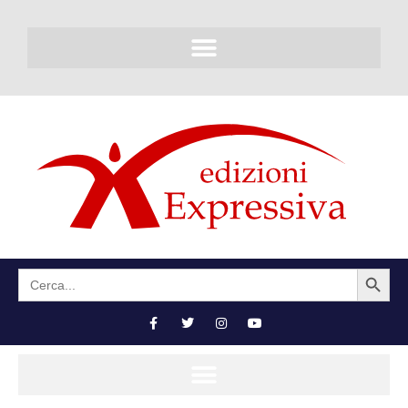
SEARCH BUTTON
Search
for: