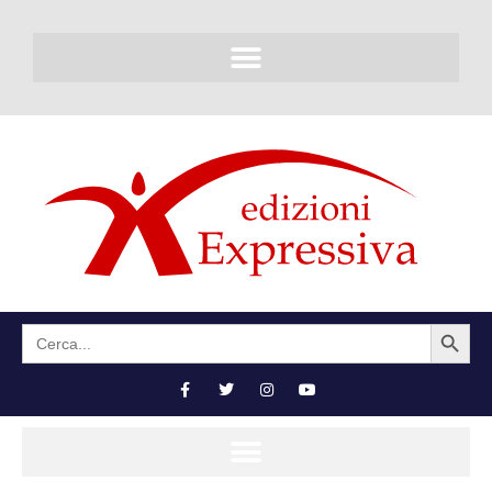
SEARCH BUTTON
Search
for: