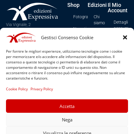
Shop
Edizioni
Il Mio
Account
Fotografia
Chi
Dettagli
siamo
Via Vignale, 2
account
Narrativa
Spezzano Albanese (CS), Italy
Contatti
Gestisci Consenso Cookie
Tel e Fax: +39 0981/958276
I miei
Poesia
ordini
Cookie
Email: info@edizioniexpressiva.it
Per fornire le migliori esperienze, utilizziamo tecnologie come i cookie
Ragazzi
Policy
per memorizzare e/o accedere alle informazioni del dispositivo. Il
Carrello
(UE)
consenso a queste tecnologie ci permetterà di elaborare dati come il
Romanzi
comportamento di navigazione o ID unici su questo sito. Non
Privacy
acconsentire o ritirare il consenso può influire negativamente su alcune
Saggistica
Policy
caratteristiche e funzioni.
Spartiti
Termini e
Cookie Policy
Privacy Policy
condizioni
Sport
Accetta
Nega
© 2022 Tutti i diritti riservati
Visualizza le preferenze