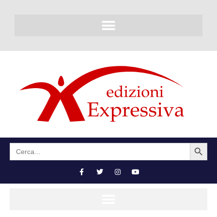
SEARCH BUTTON
Search
for: