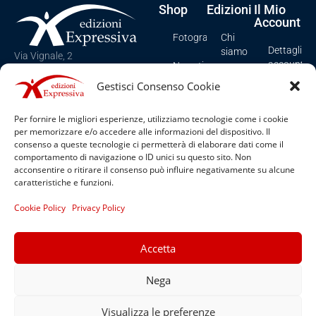
Shop
Edizioni
Il Mio
Account
Fotografia
Chi
Dettagli
siamo
Via Vignale, 2
account
Narrativa
Spezzano Albanese (CS), Italy
Contatti
Gestisci Consenso Cookie
Tel e Fax: +39 0981/958276
I miei
Poesia
ordini
Cookie
Email: info@edizioniexpressiva.it
Per fornire le migliori esperienze, utilizziamo tecnologie come i cookie
Ragazzi
Policy
per memorizzare e/o accedere alle informazioni del dispositivo. Il
Carrello
(UE)
consenso a queste tecnologie ci permetterà di elaborare dati come il
Romanzi
comportamento di navigazione o ID unici su questo sito. Non
Privacy
acconsentire o ritirare il consenso può influire negativamente su alcune
Saggistica
Policy
caratteristiche e funzioni.
Spartiti
Termini e
Cookie Policy
Privacy Policy
condizioni
Sport
Accetta
Nega
© 2022 Tutti i diritti riservati
Visualizza le preferenze