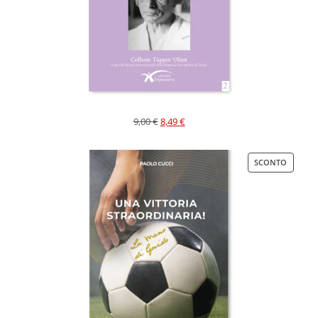
9,00
€
8,49
€
SCONTO