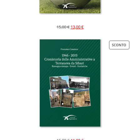
15,00
€
13,00
€
SCONTO