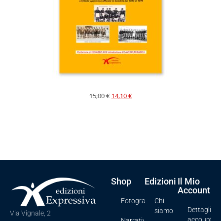
15,00
€
14,10
€
Shop
Edizioni
Il Mio
Account
Fotografia
Chi
Dettagli
siamo
Via Vignale, 2
account
Narrativa