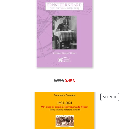
9,00
€
8,49
€
SCONTO