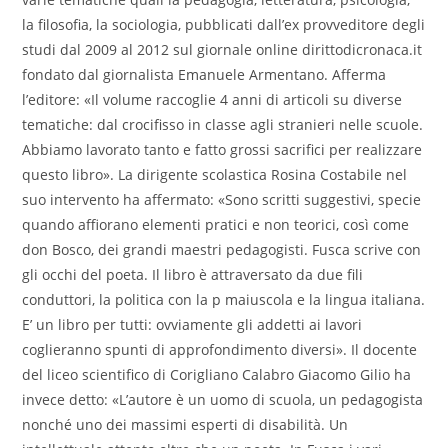
la filosofia, la sociologia, pubblicati dall’ex provveditore degli
studi dal 2009 al 2012 sul giornale online dirittodicronaca.it
fondato dal giornalista Emanuele Armentano. Afferma
l’editore: «Il volume raccoglie 4 anni di articoli su diverse
tematiche: dal crocifisso in classe agli stranieri nelle scuole.
Abbiamo lavorato tanto e fatto grossi sacrifici per realizzare
questo libro». La dirigente scolastica Rosina Costabile nel
suo intervento ha affermato: «Sono scritti suggestivi, specie
quando affiorano elementi pratici e non teorici, così come
don Bosco, dei grandi maestri pedagogisti. Fusca scrive con
gli occhi del poeta. Il libro è attraversato da due fili
conduttori, la politica con la p maiuscola e la lingua italiana.
E’ un libro per tutti: ovviamente gli addetti ai lavori
coglieranno spunti di approfondimento diversi». Il docente
del liceo scientifico di Corigliano Calabro Giacomo Gilio ha
invece detto: «L’autore è un uomo di scuola, un pedagogista
nonché uno dei massimi esperti di disabilità. Un