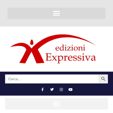
SEARCH BUTTON
Search
for: