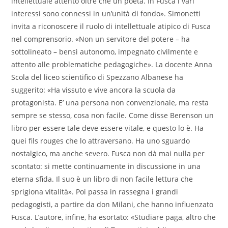
intellettuale attento oltre che un poeta. In Fusca i vari
interessi sono connessi in un’unità di fondo». Simonetti
invita a riconoscere il ruolo di intellettuale atipico di Fusca
nel comprensorio. «Non un servitore del potere – ha
sottolineato – bensì autonomo, impegnato civilmente e
attento alle problematiche pedagogiche». La docente Anna
Scola del liceo scientifico di Spezzano Albanese ha
suggerito: «Ha vissuto e vive ancora la scuola da
protagonista. E’ una persona non convenzionale, ma resta
sempre se stesso, cosa non facile. Come disse Berenson un
libro per essere tale deve essere vitale, e questo lo è. Ha
quei fils rouges che lo attraversano. Ha uno sguardo
nostalgico, ma anche severo. Fusca non dà mai nulla per
scontato: si mette continuamente in discussione in una
eterna sfida. Il suo è un libro di non facile lettura che
sprigiona vitalità». Poi passa in rassegna i grandi
pedagogisti, a partire da don Milani, che hanno influenzato
Fusca. L’autore, infine, ha esortato: «Studiare paga, altro che