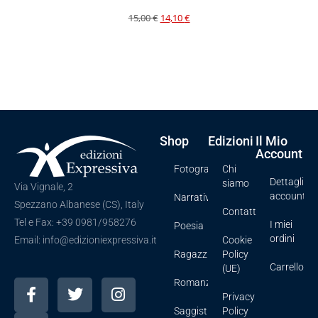
15,00
€
14,10
€
Shop
Edizioni
Il Mio
Account
Fotografia
Chi
Dettagli
siamo
Via Vignale, 2
account
Narrativa
Spezzano Albanese (CS), Italy
Contatti
Tel e Fax: +39 0981/958276
I miei
Poesia
ordini
Cookie
Email: info@edizioniexpressiva.it
Ragazzi
Policy
Carrello
(UE)
Romanzi
Privacy
Saggistica
Policy