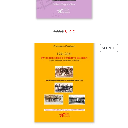
9,00
€
8,49
€
SCONTO