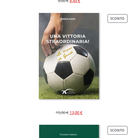
9,00
€
8,49
€
SCONTO
15,00
€
13,00
€
SCONTO