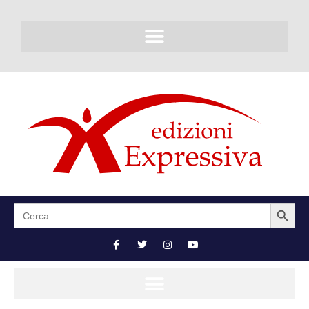
SEARCH BUTTON
Search
for: