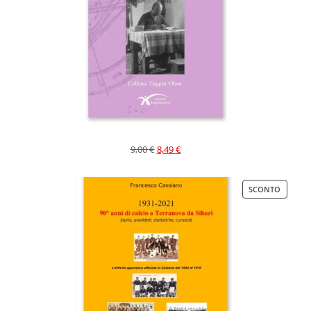
9,00
€
8,49
€
SCONTO