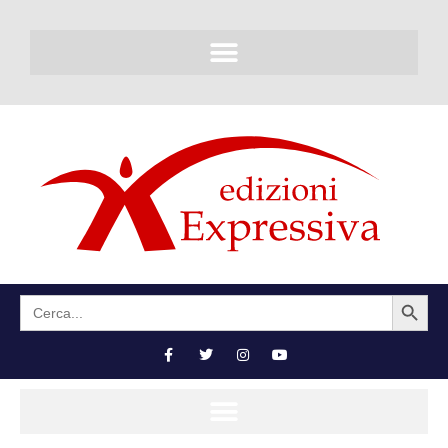
SEARCH BUTTON
Search
for: