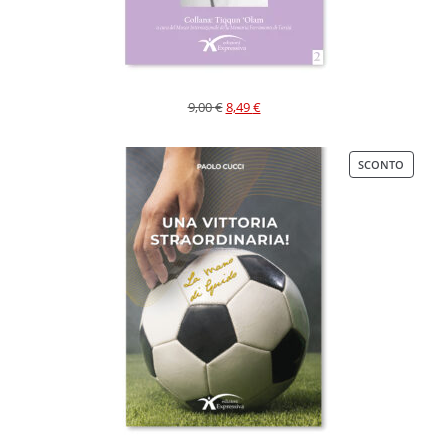
9,00
€
8,49
€
SCONTO