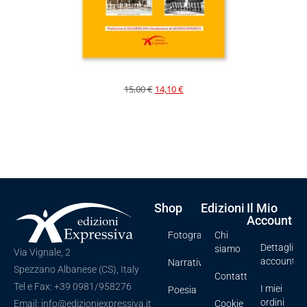
15,00
€
14,10
€
Shop
Edizioni
Il Mio
Account
Fotografia
Chi
Dettagli
siamo
Via Vignale, 2
account
Narrativa
Spezzano Albanese (CS), Italy
Contatti
Tel e Fax: +39 0981/958276
I miei
Poesia
ordini
Cookie
Email: info@edizioniexpressiva.it