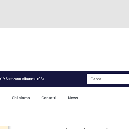
Search
for:
7019 Spezzano Albanese (CS)
e
Chi siamo
Contatti
News