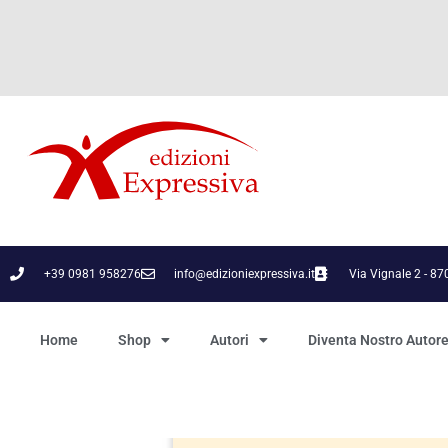
+39 0981 958276
info@edizioniexpressiva.it
Via Vignale 2 - 8
Home
Shop
Autori
Diventa Nostro Autor