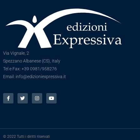
Via Vignale, 2
Spezzano Albanese (CS), Italy
Tel e Fax: +39 0981/958276
Email: info@edizioniexpressiva.it
© 2022 Tutti i diritti riservati