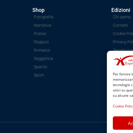
Shop
Edizioni
Fotografia
Chi siamo
Narrativa
Contatti
Poesia
Cookie Poli
Ragazzi
Privacy Pol
Romanzi
Termini e c
Saggistica
Spartiti
Per fornire 
Sport
memorizzare 
tecnologie c
unici su que
su alcune ca
Cookie Polic
Ac