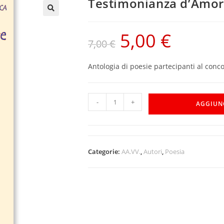
Testimonianza d’Amo
5,00
€
7,00
€
Antologia di poesie partecipanti al con
-
+
AGGIUN
Categorie:
AA.VV.
,
Autori
,
Poesia