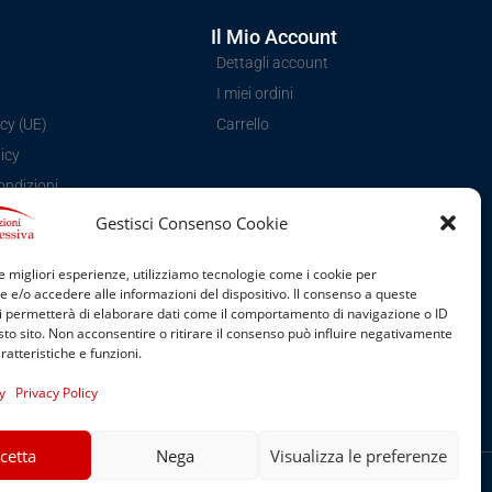
Il Mio Account
Dettagli account
I miei ordini
cy (UE)
Carrello
icy
ondizioni
Gestisci Consenso Cookie
le migliori esperienze, utilizziamo tecnologie come i cookie per
e/o accedere alle informazioni del dispositivo. Il consenso a queste
i permetterà di elaborare dati come il comportamento di navigazione o ID
sto sito. Non acconsentire o ritirare il consenso può influire negativamente
ratteristiche e funzioni.
y
Privacy Policy
cetta
Nega
Visualizza le preferenze
Made with
Expressiva Comunicazioni