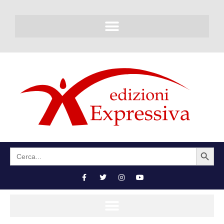
SEARCH BUTTON
Search
for: