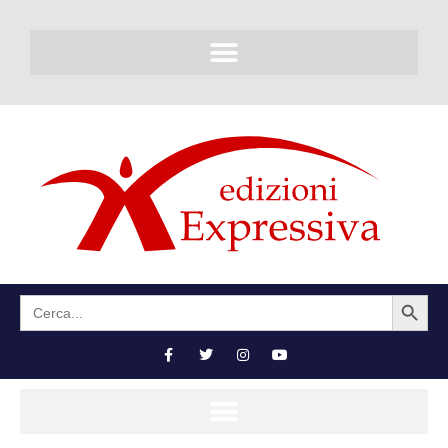
SEARCH BUTTON
Search
for: