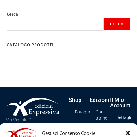
Cerca
CERCA
CATALOGO PRODOTTI
Shop
Edizioni
Il Mio
Account
Fotografia
Chi
Dettagli
siamo
Via Vignale, 2
account
Narrativa
Spezzano Albanese (CS), Italy
Contatti
Gestisci Consenso Cookie
Tel e Fax: +39 0981/958276
I miei
Poesia