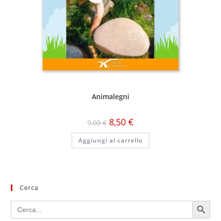
Animalegni
8,50
€
9,00
€
Aggiungi al carrello
Cerca
SEARCH BUTTON
Search
for: