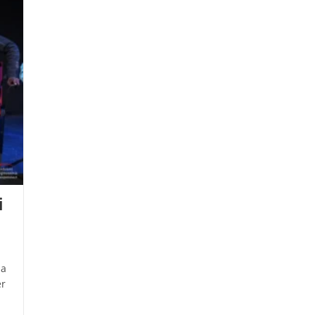
i
la
er