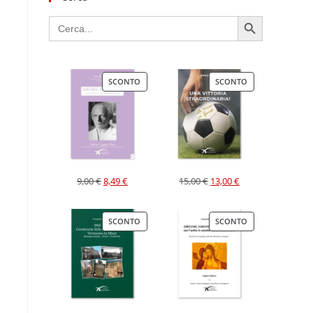
SEARCH BUTTON
Search
for:
SCONTO
SCONTO
9,00
€
8,49
€
15,00
€
13,00
€
SCONTO
SCONTO