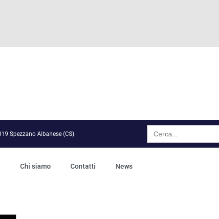
Search
for:
7019 Spezzano Albanese (CS)
e
Chi siamo
Contatti
News