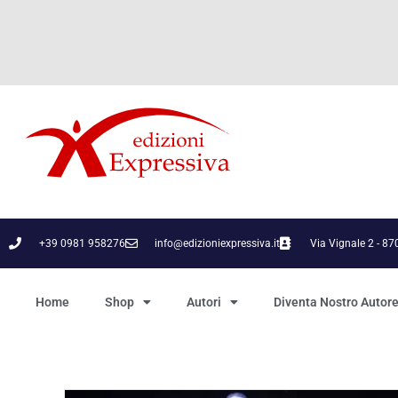
+39 0981 958276
info@edizioniexpressiva.it
Via Vignale 2 - 8
Home
Shop
Autori
Diventa Nostro Autor