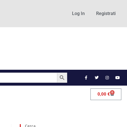
Log In
Registrati
SEARCH BUTTON
0
0,00
€
Cerca