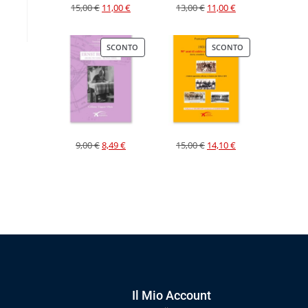
15,00
€
11,00
€
13,00
€
11,00
€
SCONTO
SCONTO
9,00
€
8,49
€
15,00
€
14,10
€
Il Mio Account