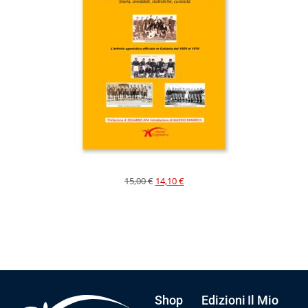
15,00
€
14,10
€
Shop
Edizioni
Il Mio