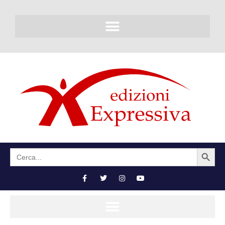
SEARCH BUTTON
Search
for: