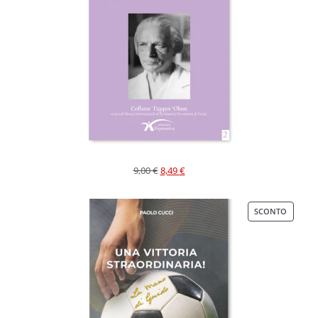
9,00
€
8,49
€
SCONTO