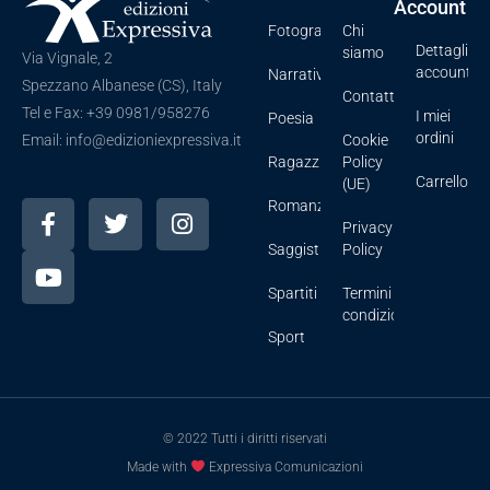
Account
Fotografia
Chi
Dettagli
siamo
Via Vignale, 2
account
Narrativa
Spezzano Albanese (CS), Italy
Contatti
Tel e Fax: +39 0981/958276
I miei
Poesia
ordini
Cookie
Email: info@edizioniexpressiva.it
Ragazzi
Policy
Carrello
(UE)
Romanzi
Privacy
Saggistica
Policy
Spartiti
Termini e
condizioni
Sport
© 2022 Tutti i diritti riservati
Made with
Expressiva Comunicazioni