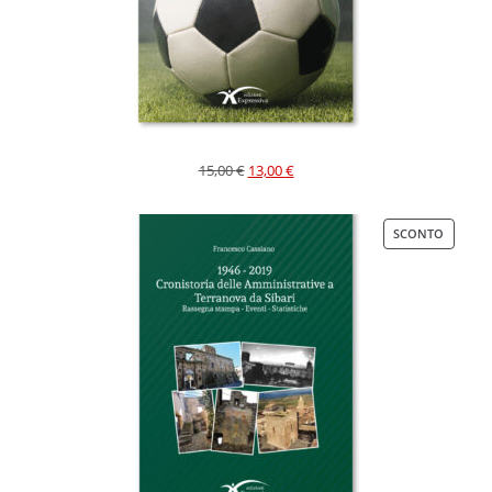
15,00
€
13,00
€
SCONTO