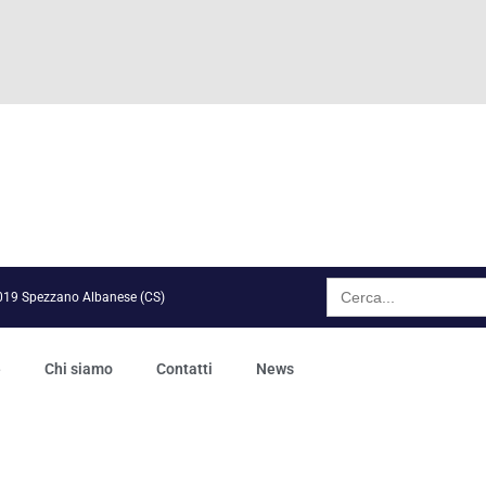
Search
for:
7019 Spezzano Albanese (CS)
e
Chi siamo
Contatti
News