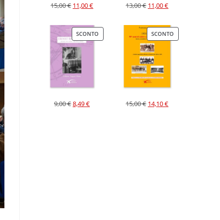
15,00
€
11,00
€
13,00
€
11,00
€
SCONTO
SCONTO
9,00
€
8,49
€
15,00
€
14,10
€