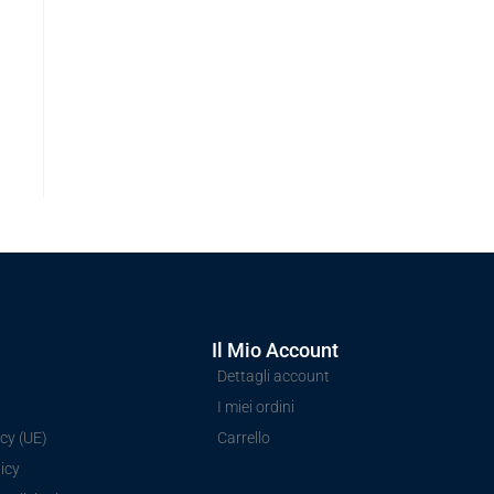
Il Mio Account
Dettagli account
I miei ordini
cy (UE)
Carrello
icy