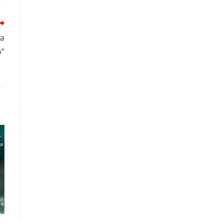
na
o”