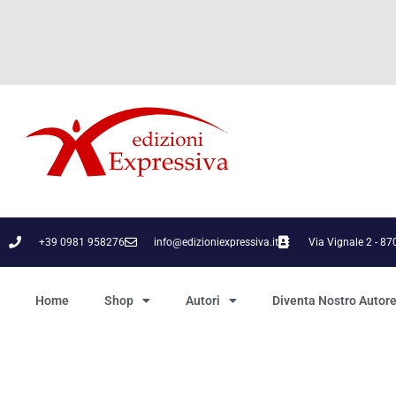
+39 0981 958276
info@edizioniexpressiva.it
Via Vignale 2 - 8
Home
Shop
Autori
Diventa Nostro Autor