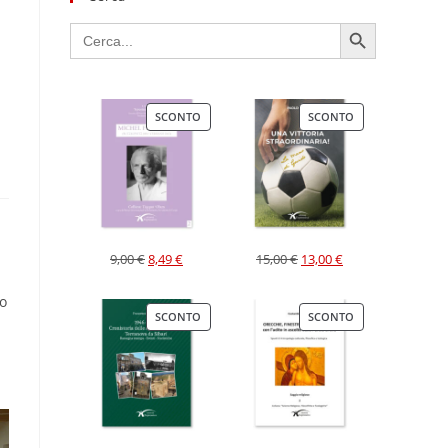
SEARCH BUTTON
Search
for:
SCONTO
SCONTO
9,00
€
8,49
€
15,00
€
13,00
€
do
SCONTO
SCONTO