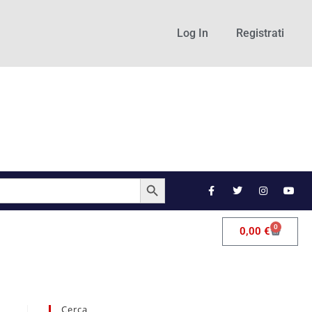
Log In
Registrati
SEARCH BUTTON
0
0,00
€
Cerca