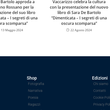
 Bartolo approda a
Vaccarizzo celebra la cultura
ano Rossano per la
con la presentazione del nuovo
zione del suo libro
libro di Sara De Bartolo
ata – I segreti di una
“Dimenticata – I segreti di una
ura scomparsa”
oscura scomparsa”
13 Maggio 2024
22 Agosto 2024
Shop
Edizioni
Fotografia
Chi siamo
Narrativa
Contatti
Poesia
Cookie Poli
Ragazzi
Privacy Pol