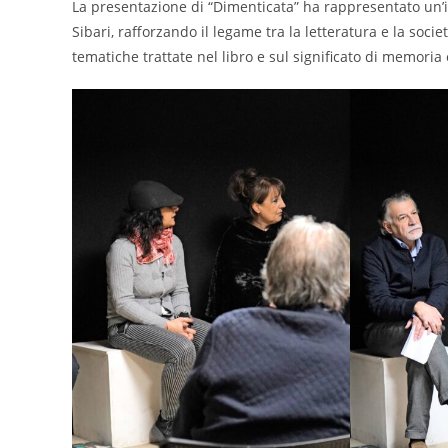
La presentazione di “Dimenticata” ha rappresentato un’
Sibari, rafforzando il legame tra la letteratura e la socie
tematiche trattate nel libro e sul significato di memoria e