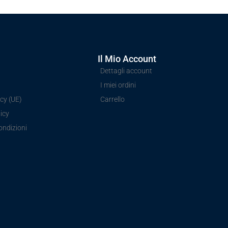
Il Mio Account
Dettagli account
I miei ordini
cy (UE)
Carrello
icy
ondizioni