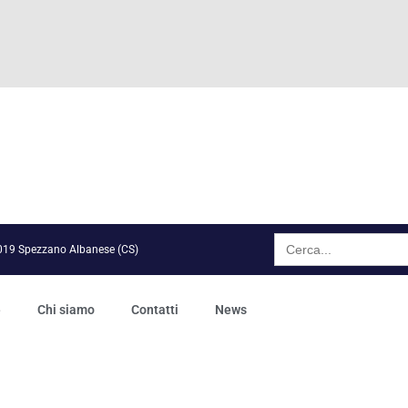
Search
for:
7019 Spezzano Albanese (CS)
e
Chi siamo
Contatti
News