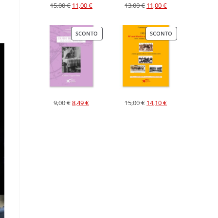
15,00
€
11,00
€
13,00
€
11,00
€
SCONTO
SCONTO
9,00
€
8,49
€
15,00
€
14,10
€