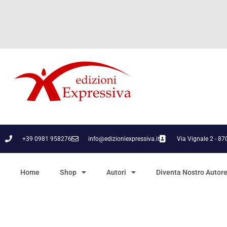
+39 0981 958276
info@edizioniexpressiva.it
Via Vignale 2 - 8
Home
Shop
Autori
Diventa Nostro Autor