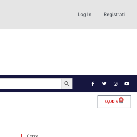
Log In
Registrati
SEARCH BUTTON
0
0,00
€
Cerca