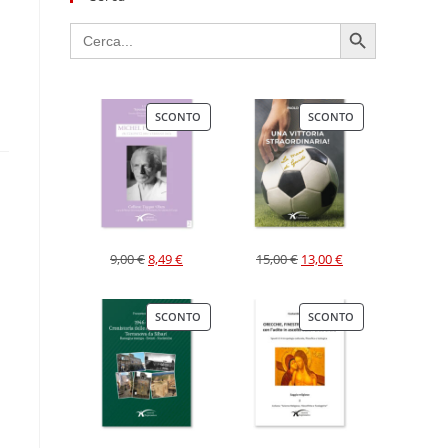
SEARCH BUTTON
Search
for:
SCONTO
SCONTO
9,00
€
8,49
€
15,00
€
13,00
€
SCONTO
SCONTO