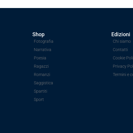
Shop
Edizioni
Fotografia
Chi siamo
Narrativa
Contatti
Poesia
Cookie Poli
Ragazzi
Privacy Pol
Romanzi
Termini e c
Saggistica
Spartiti
Sport