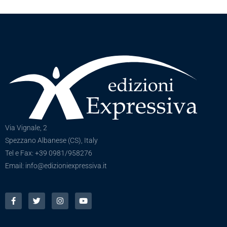
Via Vignale, 2
Spezzano Albanese (CS), Italy
Tel e Fax: +39 0981/958276
Email: info@edizioniexpressiva.it