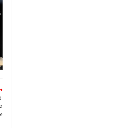
di
la
ne