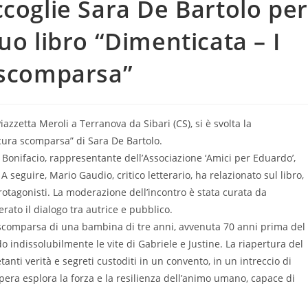
ccoglie Sara De Bartolo per
uo libro “Dimenticata – I
 scomparsa”
zetta Meroli a Terranova da Sibari (CS), si è svolta la
scura scomparsa” di Sara De Bartolo.
o Bonifacio, rappresentante dell’Associazione ‘Amici per Eduardo’,
 A seguire, Mario Gaudio, critico letterario, ha relazionato sul libro,
protagonisti. La moderazione dell’incontro è stata curata da
ato il dialogo tra autrice e pubblico.
ura scomparsa di una bambina di tre anni, avvenuta 70 anni prima del
o indissolubilmente le vite di Gabriele e Justine. La riapertura del
anti verità e segreti custoditi in un convento, in un intreccio di
L’opera esplora la forza e la resilienza dell’animo umano, capace di