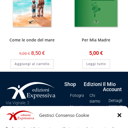
Come le onde del mare
Per Mia Madre
8,50
€
5,00
€
9,00
€
Aggiungi al carrello
Leggi tutto
Shop
Edizioni
Il Mio
Account
Fotografia
Chi
Dettagli
siamo
Via Vignale, 2
account
Narrativa
Spezzano Albanese (CS), Italy
Contatti
Gestisci Consenso Cookie
Tel e Fax: +39 0981/958276
I miei
Poesia
ordini
Cookie
Email: info@edizioniexpressiva.it