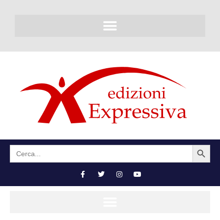
SEARCH BUTTON
Search
for: