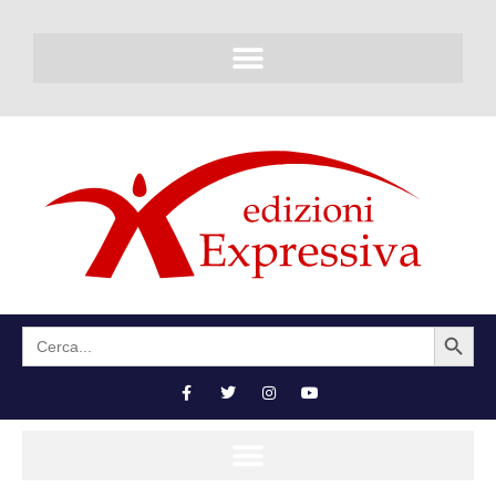
SEARCH BUTTON
Search
for: