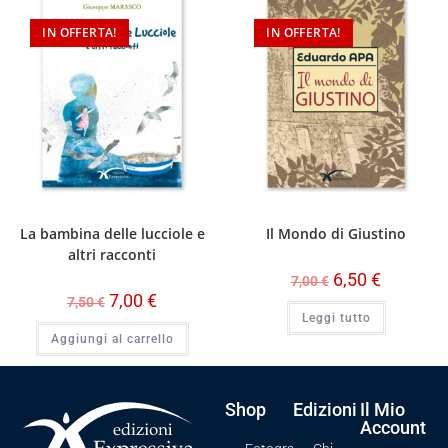
IN OFFERTA!
ESAURITO
IN OFFERTA!
La bambina delle lucciole e
Il Mondo di Giustino
altri racconti
6,50
€
7,00
€
7,00
€
7,50
€
Leggi tutto
Aggiungi al carrello
Shop
Edizioni
Il Mio
Account